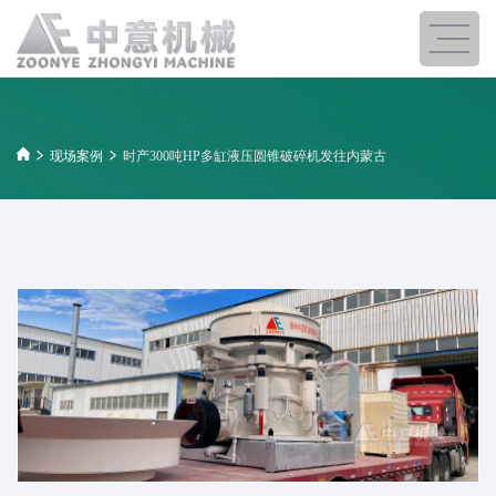
现场案例
时产300吨HP多缸液压圆锥破碎机发往内蒙古