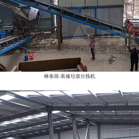
棒条筛-装修垃圾分拣机