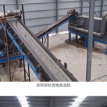
滚筒筛轻质物风选机