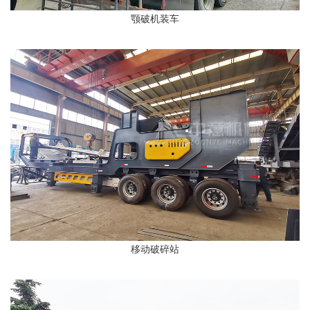
颚破机装车
移动破碎站