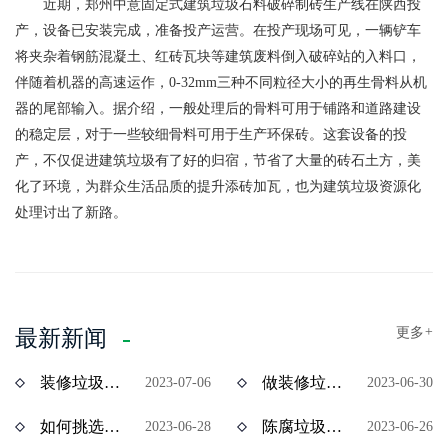
近期，郑州中意固定式建筑垃圾石料破碎制砖生产线在陕西投
产，设备已安装完成，准备投产运营。在投产现场可见，一辆铲车
将夹杂着钢筋混凝土、红砖瓦块等建筑废料倒入破碎站的入料口，
伴随着机器的高速运作，0-32mm三种不同粒径大小的再生骨料从机
器的尾部输入。据介绍，一般处理后的骨料可用于铺路和道路建设
的稳定层，对于一些较细骨料可用于生产环保砖。这套设备的投
产，不仅促进建筑垃圾有了好的归宿，节省了大量的砖石土方，美
化了环境，为群众生活品质的提升添砖加瓦，也为建筑垃圾资源化
处理讨出了新路。
更多
+
最新新闻
装修垃圾风选机分选效果怎么样？价格多少？
做装修垃圾资源化处理项目挣钱吗？装修垃圾设备价格多少？
2023-07-06
2023-06-30
如何挑选陈腐垃圾分拣设备？多少钱一台？
陈腐垃圾如何资源化处理？陈腐垃圾处理设备有哪些？
2023-06-28
2023-06-26