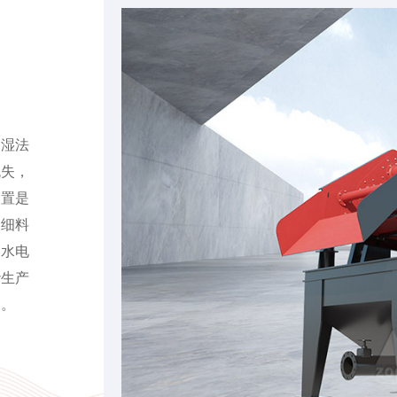
是湿法
流失，
装置是
的细料
到水电
砂生产
）。