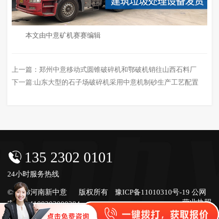
本文由中意矿机赛赛编辑
上一篇：
郑州中意移动式圆锥破碎机和鄂破机销往山西石料厂
下一篇:
山东大型的石子场破碎机采用中意机制砂生产工艺配置
135 2302 0101
24小时服务热线
© 2023河南新中意
版权所有
豫ICP备11010310号-19
公网
营业执照
安备号4108202000284