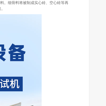
骨料。细骨料将被制成实心砖、空心砖等再
兴。