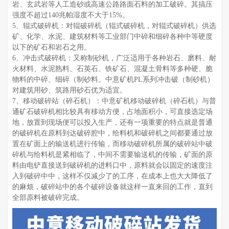
岩、玄武岩等人工造砂或高速公路路面石料的加工破碎。其搞压
强度不超过140兆帕湿度不大于15%。
5、辊式破碎机：对辊破碎机（辊式破碎机，对辊式破碎机）供选
矿、化学、水泥、建筑材料等工业部门中碎和细碎各种中等硬度
以下的矿石和岩石之用。
6、冲击式破碎机：又称制砂机，广泛适用于各种岩石、磨料、耐
火材料、水泥熟料、石英石、铁矿石、混凝土骨料等多种硬、脆
物料的中碎、细碎（制砂料。中意矿机PL系列冲击破（制砂机）
对建筑用砂、筑路用砂石优为适宜。
7、移动破碎站（碎石机）：中意矿机移动破碎机（碎石机）与普
通矿石破碎机相比较具有移动方便，占地面积小，可直接选定场
地，放置到现场便可以投入生产，还有一项重要的特点就是普通
的破碎机在原料到达破碎腔中，给料机和破碎机之间都要通过放
置在矿面上的输送机进行传输，而移动破碎机所属的破碎站中破
碎机与给料机是紧相临了，中间不需要输送机的传输，矿面的原
料由电铲直接送到破碎机的进料口中，原料就会以固定的速度注
入到破碎中中，这样不仅减少了的工序，在成本上也大大降低了
的麻烦，破碎站中的各个破碎设备就这样一直来回的工作，直到
全部原料被破碎完成。