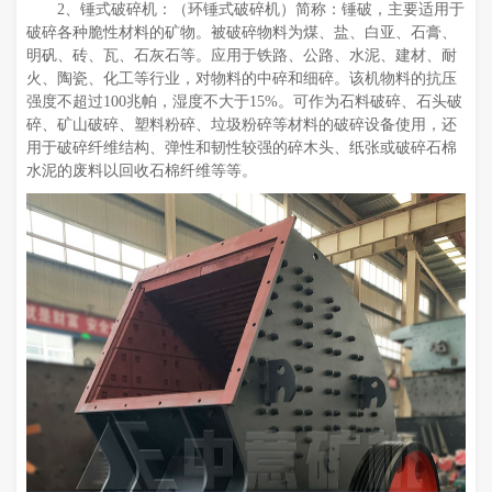
2、锤式破碎机：（环锤式破碎机）简称：锤破，主要适用于
破碎各种脆性材料的矿物。被破碎物料为煤、盐、白亚、石膏、
明矾、砖、瓦、石灰石等。应用于铁路、公路、水泥、建材、耐
火、陶瓷、化工等行业，对物料的中碎和细碎。该机物料的抗压
强度不超过100兆帕，湿度不大于15%。可作为石料破碎、石头破
碎、矿山破碎、塑料粉碎、垃圾粉碎等材料的破碎设备使用，还
用于破碎纤维结构、弹性和韧性较强的碎木头、纸张或破碎石棉
水泥的废料以回收石棉纤维等等。