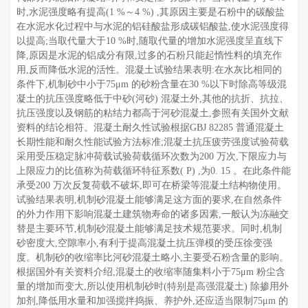
时,水泥强度略有提高(1 %～4 %) ,其原因主要是石粉中的碳酸盐
在水泥水化过程中与水泥的铝硅酸盐形成碳铝酸盐,使水泥强度得
以提高;当取代量大于10 %时,随取代量的增加水泥强度呈直线下
降,原因是水泥的铝成分有限,过多的石粉只能起惰性料的填充作
用,反而降低水泥的活性。混凝土试验结果表明:在水灰比相同的
条件下,机制砂中小于75μm 的砂粉含量在30 %以下时除高等级混
凝土的抗压强度略低于中砂(河砂) 混凝土外,其他的抗折、抗拉、
抗压强度以及钢筋的粘结力都高于河砂混凝土,参照有关国外文献
资料的结论相符。混凝土耐久性试验根据GBJ 82285 普通混凝土
长期性能和耐久性能试验方法标准;混凝土抗压疲劳强度试验荷载
采用受压稳定脉冲荷载试验荷载循环次数为200 万次,下限应力与
上限应力的比值称为荷载循环特征系数( P) ,为0. 15 。在此条件能
承受200 万次反复荷载不破坏,即可在桥梁等混凝土结构物使用。
试验结果表明,机制砂混凝土能够满足这方面的要求,在自然条件
的外力作用下影响混凝土建筑物寿命的诸多因素,一般认为冻融交
替是主要环节,机制砂混凝土能够满足技术规范要求。同时,机制
砂密度大,空隙率小,有利于提高混凝土抗压弹模的受压徐变强
度。机制砂的收缩率比河砂混凝土略小,主要受石粉含量的影响。
根据国外有关资料介绍,混凝土的收缩率随集料小于75μm 粉尘含
量的增加而变大,所以使用机制砂时(特别是高强混凝土) 除掺用外
加剂,降低用水量和加强搅拌捣振、养护外,还应适当限制75μm 的