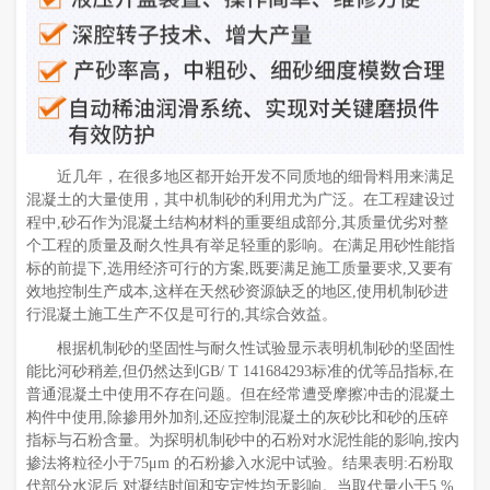
近几年，在很多地区都开始开发不同质地的细骨料用来满足
混凝土的大量使用，其中机制砂的利用尤为广泛。在工程建设过
程中,砂石作为混凝土结构材料的重要组成部分,其质量优劣对整
个工程的质量及耐久性具有举足轻重的影响。在满足用砂性能指
标的前提下,选用经济可行的方案,既要满足施工质量要求,又要有
效地控制生产成本,这样在天然砂资源缺乏的地区,使用机制砂进
行混凝土施工生产不仅是可行的,其综合效益。
根据机制砂的坚固性与耐久性试验显示表明机制砂的坚固性
能比河砂稍差,但仍然达到GB/ T 141684293标准的优等品指标,在
普通混凝土中使用不存在问题。但在经常遭受摩擦冲击的混凝土
构件中使用,除掺用外加剂,还应控制混凝土的灰砂比和砂的压碎
指标与石粉含量。为探明机制砂中的石粉对水泥性能的影响,按内
掺法将粒径小于75μm 的石粉掺入水泥中试验。结果表明:石粉取
代部分水泥后,对凝结时间和安定性均无影响。当取代量小于5 %