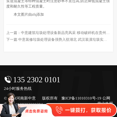
泵送混凝土等特种混凝土时注意砂率不宜过高,防止降低混凝土强
度和耐久性等工程质量。
本文图片由zfq添加
上一篇：
中意建筑垃圾处理设备新品亮风采 移动破碎机在贵州投入使用
下一篇:
中意装修垃圾处理设备强势入驻湖北 武汉装潢垃圾实现资源化利用
135 2302 0101
24小时服务热线
© 2023河南新中意
版权所有
豫ICP备11010310号-19
公网
营业执照
安备号4108202000284