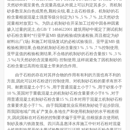
天然砂外观呈黄色,含泥量高低从外观上可以判定其多少。而机制
砂多数呈灰白色或黑色,颗粒尖锐,看上去石粉很多。机制砂的石
粉含量根据混凝土强度等级分别定为3 % ,5 % ,7 % ,比天然砂含
泥量相对放宽2 %。为防止机制砂在开采加工过程中因各种因素
掺入过量的泥土,在GB/ T 1484622001 建筑用砂中规定了测试机制
砂石粉含量时*行亚甲蓝MB 值的检验或快速检验,而且都定为砂
材料出厂(场) 和施工时现场复试的必检试验项目。亚甲蓝MB 值
检验检测结果,合格的机制砂石粉含量按3 % ,5 % ,7 %控制使用;
亚甲蓝值的检验检测结果,不合格的机制砂的石粉含量按1 % ,3 %
,5 %(与天然砂的含泥量相同) 控制使用,这样就避免了因机制砂的
石粉含量过高而给混凝土带来的负作用。
由于石粉的存在对其拌合物的作用有有利的方面也有不利的
方面,因此可以对石粉进行控制使用。对机制砂石粉的要求有所不
同。耐磨混凝土小于5 % ,用于普通混凝土小于7 % ,用于砂浆小于
10 %;英国对于重载混凝土的机制砂石粉含量要求小于8 % ,对于
用普通混凝土机制砂石粉含量15 %;日本对用于混凝土机制砂石粉
含量要求是小于7 %。由于我国建筑业应用机制砂处于起步阶段,
而我国地域广阔,矿产复杂,各地生产和使用机制砂的水平相差很
大,因此国标在对石粉的控制要求偏于亚甲蓝,但根据多次使用机
制砂及株六铁路复线、四川高县惠泽水库施工中针对石粉对混凝
土性能影响展开的大量试验数据可以证明,对机制砂石粉含量可以