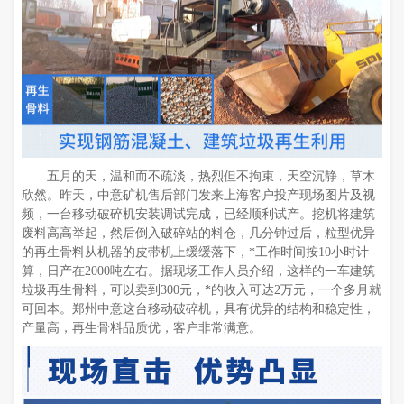
五月的天，温和而不疏淡，热烈但不拘束，天空沉静，草木
欣然。昨天，中意矿机售后部门发来上海客户投产现场图片及视
频，一台移动破碎机安装调试完成，已经顺利试产。挖机将建筑
废料高高举起，然后倒入破碎站的料仓，几分钟过后，粒型优异
的再生骨料从机器的皮带机上缓缓落下，*工作时间按10小时计
算，日产在2000吨左右。据现场工作人员介绍，这样的一车建筑
垃圾再生骨料，可以卖到300元，*的收入可达2万元，一个多月就
可回本。郑州中意这台移动破碎机，具有优异的结构和稳定性，
产量高，再生骨料品质优，客户非常满意。