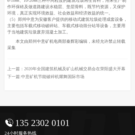
6-10㎜、10-20㎜三种不同粒度的建筑垃圾再生骨料，用来生产制
作环保砖及做道路建设水稳层、垫层骨料，既节约资源，又保护
环境，真正实现环境效益、社会效益和经济效益的统一。
（5）郑州中意为安徽客户提供的移动式建筑垃圾处理成套设备，
主要包括车载式移动破碎站、车载式移动筛分站等设备，主要用
于当地建筑垃圾废弃混凝土加工。
本文由郑州中意矿机电商部秦辉彩编辑，未经允许禁止转载
采集
上一篇：
2020年全国建筑机械及矿山机械交易会在荥阳盛大开幕
下一篇:
中意矿机节能破碎机耀舞国际市场
135 2302 0101
24小时服务热线