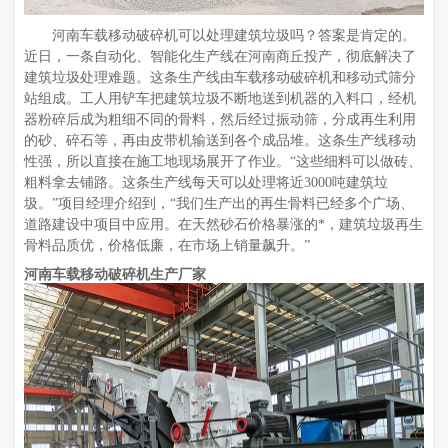
河南车载移动破碎机可以处理建筑垃圾吗？答案是肯定的。
近日，一条自动化、智能化生产线在河南商丘投产，彻底解决了
建筑垃圾处理难题。这条生产线由车载移动破碎机和移动式筛分
站组成。工人用铲车把建筑垃圾不断地送到机器的入料口，经机
器粉碎后成为粗细不同的骨料，然后经过振动筛，分成再生利用
的砂、碎石等，再由皮带机输送到各个成品堆。这条生产线移动
性强，所以直接在施工地现场展开了作业。“这些细料可以做砖、
粗料拿去铺路。这条生产线每天可以处理将近3000吨建筑垃
圾。”项目经理介绍到，“我们生产出的再生骨料已经多个广场、
道路建设中项目中应用。在天然砂石价格暴涨的*，建筑垃圾再生
骨料品质优，价格低廉，在市场上销量飙升。”
河南车载移动破碎机生产厂家