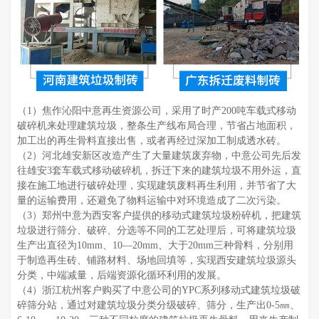
（1）焦作沁阳中意再生资源公司，采用了时产200吨车载式移动
破碎机来处理建筑垃圾，整条生产线布局合理，节省占地面积，
加工出的再生骨料直接出售，或者再经过深加工制成透水砖。
（2）河北雄安新区改造产生了大量建筑废弃物，中意公司先后发
往雄安3套车载式移动破碎机，拆迁下来的建筑垃圾不用外运，直
接在施工地进行破碎处理，实现建筑废料再生利用，并节省了大
量的运输费用，还避免了物料运输中对环境造成了二次污染。
（3）郑州中意为西安客户提供的移动式建筑垃圾粉碎机，把建筑
垃圾进行筛分、破碎、分选等不同的工艺处理后，可将建筑垃圾
生产出直径为10mm、10—20mm、大于20mm三种骨料，分别用
于制造再生砖、铺路材料、场地回填等，实现西安建筑垃圾源头
分类，中端减量，后端资源化循环利用的发展。
（4）浙江杭州客户购买了中意公司的YPC系列移动式建筑垃圾破
碎筛分站，通过对建筑垃圾分类分级破碎、筛分，生产出0-5㎜、