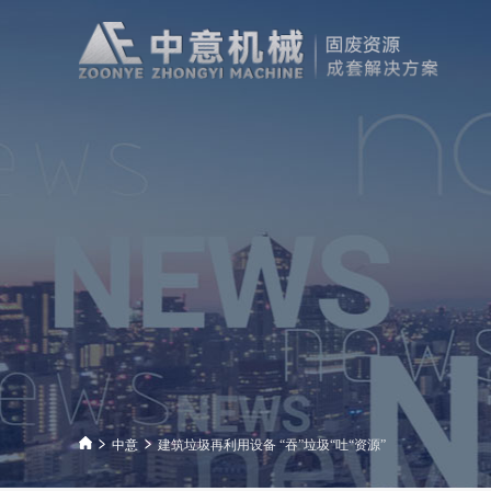
中意
建筑垃圾再利用设备 “吞”垃圾“吐“资源”