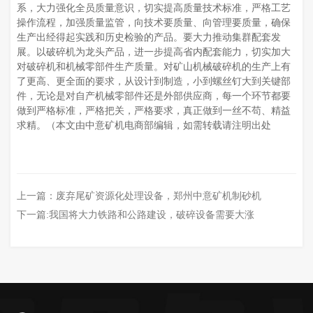
系，大力强化全员质量意识，切实提高质量技术标准，严格工艺
操作流程，加强质量监管，向技术要质量、向管理要质量，确保
生产出经得起实践和历史检验的产品。要大力推动集群配套发
展。以破碎机为龙头产品，进一步提高省内配套能力，切实加大
对破碎机和机械零部件生产质量。对矿山机械破碎机的生产上有
了更高、更全面的要求，从设计到制造，小到螺丝钉大到关键部
件，无论是对自产机械零部件还是外部供应商，每一个环节都要
做到严格标准，严格把关，严格要求，真正做到一丝不苟、精益
求精。（本文由中意矿机电商部编辑，如需转载请注明出处
上一篇：
废弃尾矿资源化处理设备，郑州中意矿机制砂机
下一篇:
我国将大力铁路和公路建设，破碎设备需要大涨