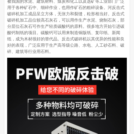
被我国的水泥、建筑材料、煤炭和化工以及选矿等工业部门广泛
用于各种矿石中、细碎作业，也用作矿石的粗碎设备。河反击式
破碎机加工成品呈立方体，无张力和裂缝，粒形相当好。反击式
破碎机加工品位较高石灰石，可以用作生产水泥、烧制石灰，部
分层位石灰石可作生产轻质碳酸钙的原料。很多地方开始引进碳
酸钙制纸的项目。碳酸钙可以用来制造铜版纸、复印纸、新闻
纸，成为木材很好的替代品。反击式破碎机以其优异的性能和良
好的表现，广泛应用于生产高等级公路、水电、人工砂石料、破
碎、建筑等行业用石料。