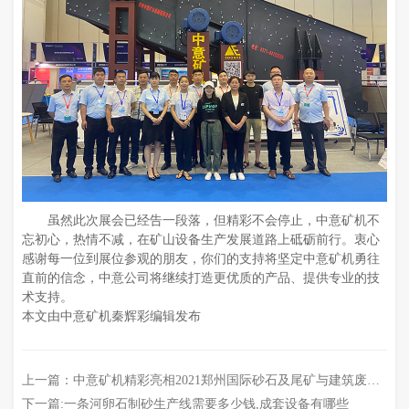
虽然此次展会已经告一段落，但精彩不会停止，中意矿机不
忘初心，热情不减，在矿山设备生产发展道路上砥砺前行。衷心
感谢每一位到展位参观的朋友，你们的支持将坚定中意矿机勇往
直前的信念，中意公司将继续打造更优质的产品、提供专业的技
术支持。
本文由中意矿机秦辉彩编辑发布
上一篇：
中意矿机精彩亮相2021郑州国际砂石及尾矿与建筑废弃物处置技术展会
下一篇:
一条河卵石制砂生产线需要多少钱,成套设备有哪些