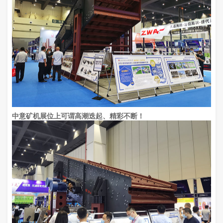
中意矿机展位上可谓高潮迭起、精彩不断！